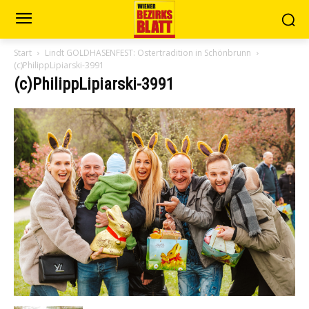
Start
Lindt GOLDHASENFEST: Ostertradition in Schönbrunn
(c)PhilippLipiarski-3991
(c)PhilippLipiarski-3991