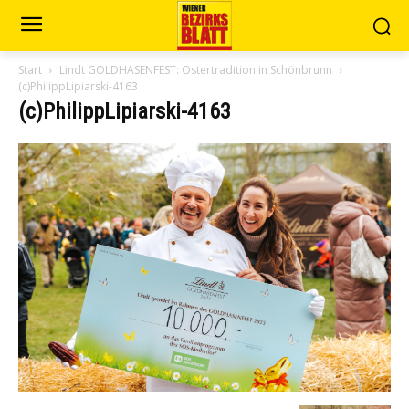
Start
Lindt GOLDHASENFEST: Ostertradition in Schönbrunn
(c)PhilippLipiarski-4163
(c)PhilippLipiarski-4163