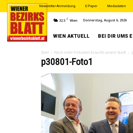
Newsletter-Anmeldung
E-Paper
Mediadaten
C
Donnerstag, August 6, 2026
32.5
Wien
WIEN AKTUELL
BEI DIR UMS 
Start
Noch mehr Polizisten braucht unsere Stadt
p30801-Foto1