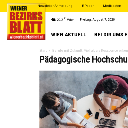
Newsletter-Anmeldung
E-Paper
Mediadaten
C
Freitag, August 7, 2026
22.2
Wien
WIEN AKTUELL
BEI DIR UMS 
Start
Berufe mit Zukunft: Vielfalt als Ressource erke
Pädagogische Hochschu