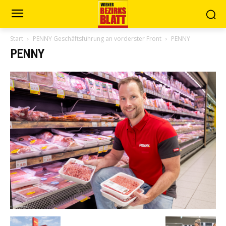
Start
PENNY Geschäftsführung an vorderster Front
PENNY
PENNY