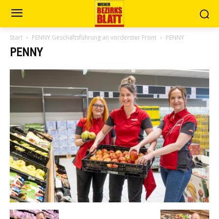
Start
PENNY Geschäftsführung an vorderster Front
PENNY
PENNY