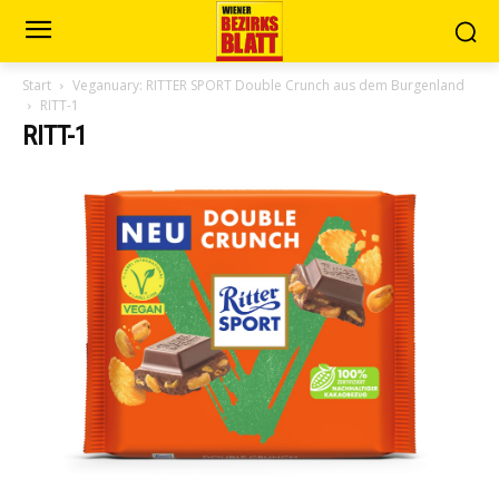
Start
Veganuary: RITTER SPORT Double Crunch aus dem Burgenland
RITT-1
RITT-1