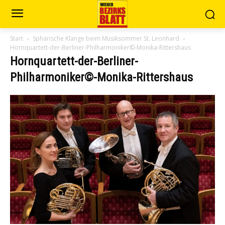
Start
Sphärische Klänge beim Musiksommer St. Leonhard
Hornquartett-der-Berliner-Philharmoniker©-Monika-Rittershaus
Hornquartett-der-Berliner-
Philharmoniker©-Monika-Rittershaus