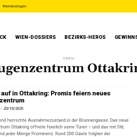
Kleinanzeigen
ECK
WIEN-DOSSIERS
BEZIRKS-HEROS
GEWINNS
TOPIC
ugenzentrum Ottakri
auf in Ottakring: Promis feiern neues
zentrum
-
20/10/2025
end herrschte Ausnahmezustand in der Brunnengasse: Das neue
rum Ottakring öffnete feierlich seine Türen – und das mit Stil,
d jeder Menge Prominenz. Rund 200 Gäste folgten der