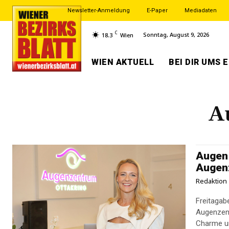
Newsletter-Anmeldung
E-Paper
Mediadaten
C
Sonntag, August 9, 2026
18.3
Wien
WIEN AKTUELL
BEI DIR UMS 
A
Augen 
Augen
Redaktion
Freitagab
Augenzent
Charme un