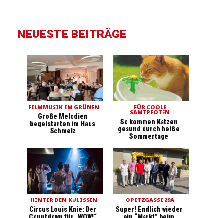
NEUESTE BEITRÄGE
FILMMUSIK IM GRÜNEN
FÜR COOLE
SAMTPFOTEN
Große Melodien
So kommen Katzen
begeisterten im Haus
gesund durch heiße
Schmelz
Sommertage
HINTER DEN KULISSEN
OPITZGASSE 29A
Circus Louis Knie: Der
Super! Endlich wieder
Countdown für „WOW!“
ein “Markt” beim