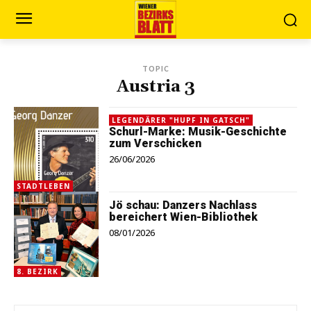
TOPIC
Austria 3
LEGENDÄRER "HUPF IN GATSCH"
Schurl-Marke: Musik-Geschichte
zum Verschicken
26/06/2026
STADTLEBEN
Jö schau: Danzers Nachlass
bereichert Wien-Bibliothek
08/01/2026
8. BEZIRK