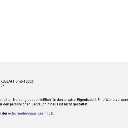
RKSBLATT GmbH 2026
 26
ehalten. Nutzung ausschließlich für den privaten Eigenbedarf. Eine Weiterverwe
r den persönlichen Gebrauch hinaus ist nicht gestattet.
n der
echo medienhaus ges.m.b.h.