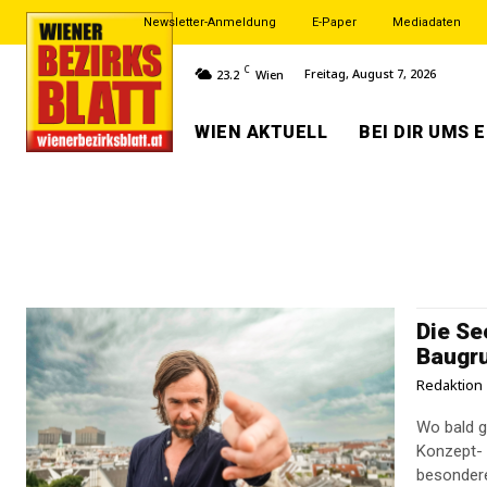
Newsletter-Anmeldung
E-Paper
Mediadaten
C
Freitag, August 7, 2026
23.2
Wien
WIEN AKTUELL
BEI DIR UMS 
Die Se
Baugr
Redaktion
Wo bald g
Konzept- 
besondere