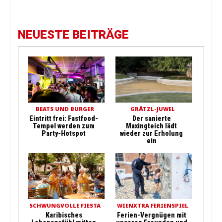
NEUESTE BEITRÄGE
BEATS UND BURGER
GRÄTZL-JUWEL
Eintritt frei: Fastfood-
Der sanierte
Tempel werden zum
Maxingteich lädt
Party-Hotspot
wieder zur Erholung
ein
SCHWUNGVOLLE FIESTA
WIENXTRA FERIENSPIEL
Karibisches
Ferien-Vergnügen mit