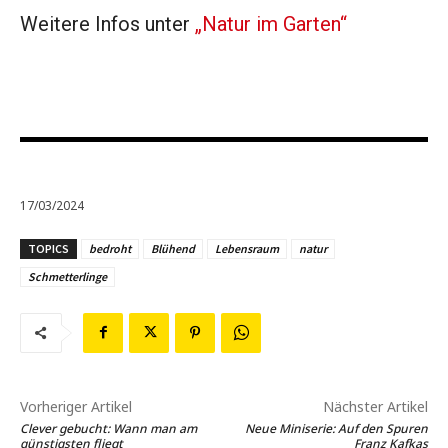
Weitere Infos unter
„Natur im Garten“
17/03/2024
TOPICS
bedroht
Blühend
Lebensraum
natur
Schmetterlinge
Vorheriger Artikel
Nächster Artikel
Clever gebucht: Wann man am
Neue Miniserie: Auf den Spuren
günstigsten fliegt
Franz Kafkas