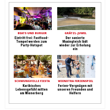
BEATS UND BURGER
GRÄTZL-JUWEL
Eintritt frei: Fastfood-
Der sanierte
Tempel werden zum
Maxingteich lädt
Party-Hotspot
wieder zur Erholung
ein
SCHWUNGVOLLE FIESTA
WIENXTRA FERIENSPIEL
Karibisches
Ferien-Vergnügen mit
Lebensgefühl mitten
unseren Freunden und
am Wienerberg
Helfern