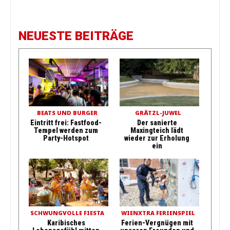
NEUESTE BEITRÄGE
BEATS UND BURGER
GRÄTZL-JUWEL
Eintritt frei: Fastfood-
Der sanierte
Tempel werden zum
Maxingteich lädt
Party-Hotspot
wieder zur Erholung
ein
SCHWUNGVOLLE FIESTA
WIENXTRA FERIENSPIEL
Karibisches
Ferien-Vergnügen mit