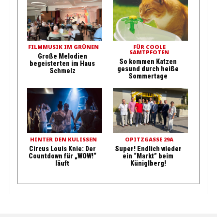
FILMMUSIK IM GRÜNEN
FÜR COOLE
SAMTPFOTEN
Große Melodien
So kommen Katzen
begeisterten im Haus
gesund durch heiße
Schmelz
Sommertage
HINTER DEN KULISSEN
OPITZGASSE 29A
Circus Louis Knie: Der
Super! Endlich wieder
Countdown für „WOW!“
ein “Markt” beim
läuft
Küniglberg!