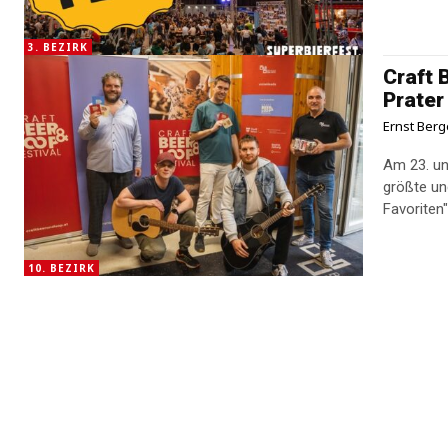
3. BEZIRK
Craft 
Prater
Ernst Berg
Am 23. un
größte u
Favoriten".
10. BEZIRK