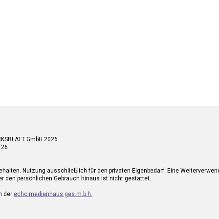
RKSBLATT GmbH 2026
 26
ehalten. Nutzung ausschließlich für den privaten Eigenbedarf. Eine Weiterverwe
r den persönlichen Gebrauch hinaus ist nicht gestattet.
n der
echo medienhaus ges.m.b.h.