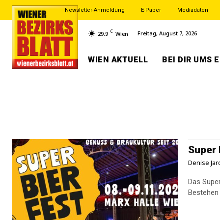
Newsletter-Anmeldung
E-Paper
Mediadaten
C
Freitag, August 7, 2026
29.9
Wien
WIEN AKTUELL
BEI DIR UMS 
Super 
Denise Jar
Das Super 
Bestehen 