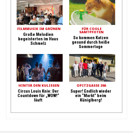
FILMMUSIK IM GRÜNEN
FÜR COOLE
SAMTPFOTEN
Große Melodien
So kommen Katzen
begeisterten im Haus
gesund durch heiße
Schmelz
Sommertage
HINTER DEN KULISSEN
OPITZGASSE 29A
Circus Louis Knie: Der
Super! Endlich wieder
Countdown für „WOW!“
ein “Markt” beim
läuft
Küniglberg!