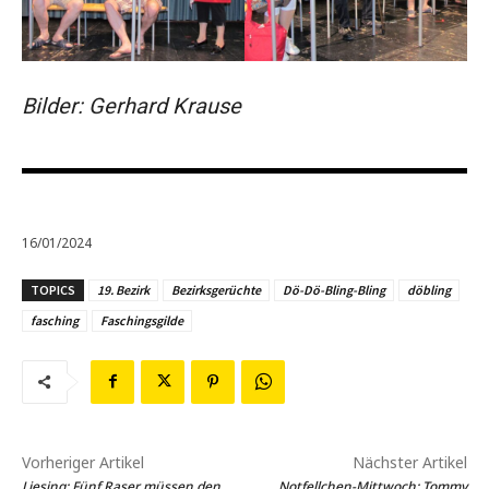
Bilder: Gerhard Krause
16/01/2024
TOPICS
19. Bezirk
Bezirksgerüchte
Dö-Dö-Bling-Bling
döbling
fasching
Faschingsgilde
Vorheriger Artikel
Nächster Artikel
Liesing: Fünf Raser müssen den
Notfellchen-Mittwoch: Tommy