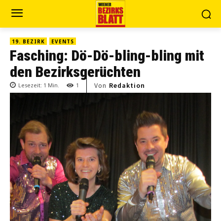
19. BEZIRK
EVENTS
Fasching: Dö-Dö-bling-bling mit
den Bezirksgerüchten
Von
Redaktion
Lesezeit:
1
Min.
1