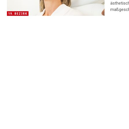
ästhetisc
maßgeschn
19. BEZIRK