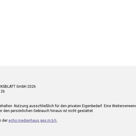
RKSBLATT GmbH 2026
 26
ehalten. Nutzung ausschließlich für den privaten Eigenbedarf. Eine Weiterverwe
r den persönlichen Gebrauch hinaus ist nicht gestattet.
n der
echo medienhaus ges.m.b.h.