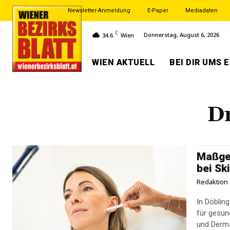
Newsletter-Anmeldung
E-Paper
Mediadaten
C
Donnerstag, August 6, 2026
34.6
Wien
WIEN AKTUELL
BEI DIR UMS 
Dr
Maßges
bei Sk
Redaktion
In Döblin
für gesun
und Derma