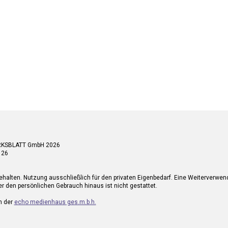
RKSBLATT GmbH 2026
 26
ehalten. Nutzung ausschließlich für den privaten Eigenbedarf. Eine Weiterverwe
r den persönlichen Gebrauch hinaus ist nicht gestattet.
n der
echo medienhaus ges.m.b.h.