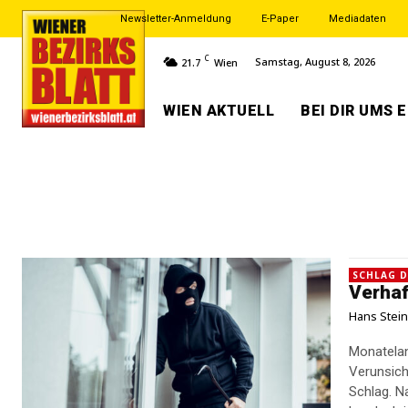
Newsletter-Anmeldung
E-Paper
Mediadaten
C
Samstag, August 8, 2026
21.7
Wien
WIEN AKTUELL
BEI DIR UMS 
SCHLAG D
Verhaf
Hans Stei
Monatelan
Verunsich
Schlag. Nach umfangreichen Ermittlungen nahmen Beamte des