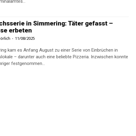
minalamtes...
chsserie in Simmering: Täter gefasst –
se erbeten
örlich
-
11/08/2025
ing kam es Anfang August zu einer Serie von Einbrüchen in
lokale – darunter auch eine beliebte Pizzeria. Inzwischen konnte
hriger festgenommen...