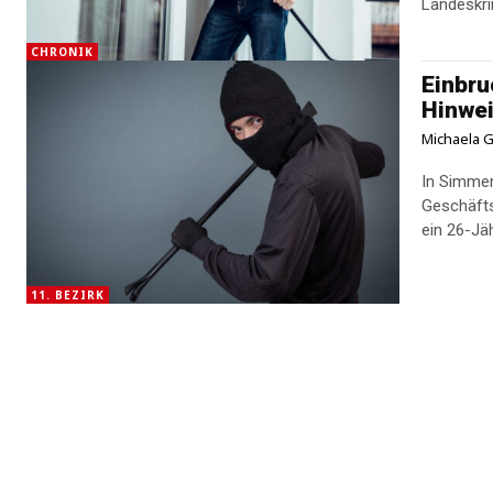
Landeskri
CHRONIK
Einbru
Hinwei
Michaela G
In Simmer
Geschäfts
ein 26-Jä
11. BEZIRK