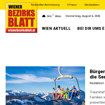
Newsletter-Anmeldung
E-Paper
Mediadaten
C
Donnerstag, August 6, 2026
34.6
Wien
WIEN AKTUELL
BEI DIR UMS 
Bürger
die Se
Redaktion
Traumhaft
Familien 
präsentier