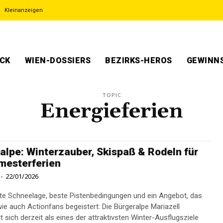
Kleinanzeigen
ECK
WIEN-DOSSIERS
BEZIRKS-HEROS
GEWINNS
TOPIC
Energieferien
alpe: Winterzauber, Skispaß & Rodeln für
mesterferien
-
22/01/2026
e Schneelage, beste Pistenbedingungen und ein Angebot, das
wie auch Actionfans begeistert: Die Bürgeralpe Mariazell
t sich derzeit als eines der attraktivsten Winter-Ausflugsziele