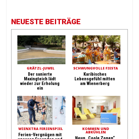
NEUESTE BEITRÄGE
GRÄTZL-JUWEL
SCHWUNGVOLLE FIESTA
Der sanierte
Karibisches
Maxingteich lädt
Lebensgefühl mitten
wieder zur Erholung
am Wienerberg
ein
WIENXTRA FERIENSPIEL
KOMMEN UND
ABKÜHLEN
Ferien-Vergnügen mit
Neun „Coole Zonen“