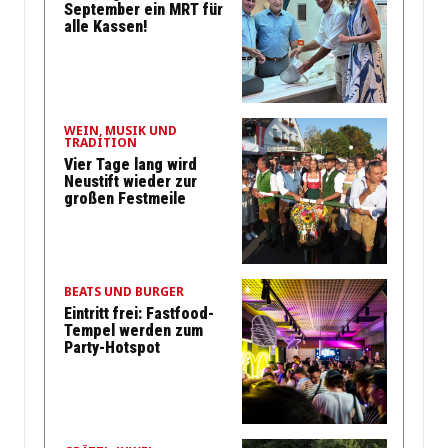
September ein MRT für
alle Kassen!
WEIN, MUSIK UND
TRADITION
Vier Tage lang wird
Neustift wieder zur
großen Festmeile
BEATS UND BURGER
Eintritt frei: Fastfood-
Tempel werden zum
Party-Hotspot