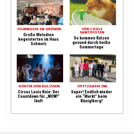
FILMMUSIK IM GRÜNEN
FÜR COOLE
SAMTPFOTEN
Große Melodien
So kommen Katzen
begeisterten im Haus
gesund durch heiße
Schmelz
Sommertage
HINTER DEN KULISSEN
OPITZGASSE 29A
Circus Louis Knie: Der
Super! Endlich wieder
Countdown für „WOW!“
ein “Markt” beim
läuft
Küniglberg!