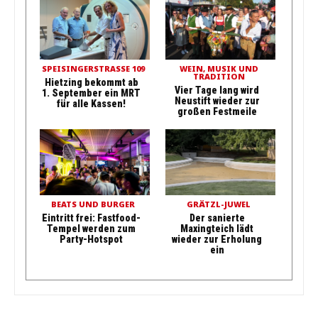
SPEISINGERSTRASSE 109
WEIN, MUSIK UND
TRADITION
Hietzing bekommt ab
Vier Tage lang wird
1. September ein MRT
Neustift wieder zur
für alle Kassen!
großen Festmeile
BEATS UND BURGER
GRÄTZL-JUWEL
Eintritt frei: Fastfood-
Der sanierte
Tempel werden zum
Maxingteich lädt
Party-Hotspot
wieder zur Erholung
ein