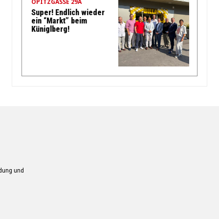
OPITZGASSE 29A
Super! Endlich wieder
ein “Markt” beim
Küniglberg!
ndung und