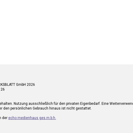
RKSBLATT GmbH 2026
 26
ehalten. Nutzung ausschließlich für den privaten Eigenbedarf. Eine Weiterverwe
r den persönlichen Gebrauch hinaus ist nicht gestattet.
n der
echo medienhaus ges.m.b.h.