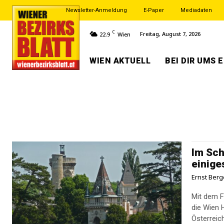
Newsletter-Anmeldung
E-Paper
Mediadaten
C
Freitag, August 7, 2026
22.9
Wien
WIEN AKTUELL
BEI DIR UMS 
Im Sch
einige
Ernst Berg
Mit dem F
die Wien Holdi
Österreich