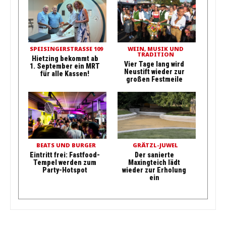
SPEISINGERSTRASSE 109
WEIN, MUSIK UND
TRADITION
Hietzing bekommt ab
Vier Tage lang wird
1. September ein MRT
Neustift wieder zur
für alle Kassen!
großen Festmeile
BEATS UND BURGER
GRÄTZL-JUWEL
Eintritt frei: Fastfood-
Der sanierte
Tempel werden zum
Maxingteich lädt
Party-Hotspot
wieder zur Erholung
ein