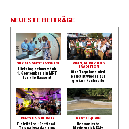
NEUESTE BEITRÄGE
SPEISINGERSTRASSE 109
WEIN, MUSIK UND
TRADITION
Hietzing bekommt ab
Vier Tage lang wird
1. September ein MRT
Neustift wieder zur
für alle Kassen!
großen Festmeile
BEATS UND BURGER
GRÄTZL-JUWEL
Eintritt frei: Fastfood-
Der sanierte
Tempel werden zum
Maxingteich lädt