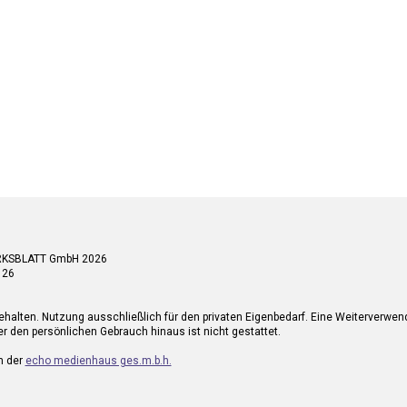
RKSBLATT GmbH 2026
 26
ehalten. Nutzung ausschließlich für den privaten Eigenbedarf. Eine Weiterverwe
r den persönlichen Gebrauch hinaus ist nicht gestattet.
n der
echo medienhaus ges.m.b.h.