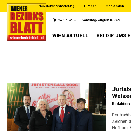
Newsletter-Anmeldung
E-Paper
Mediadaten
C
Samstag, August 8, 2026
24.6
Wien
WIEN AKTUELL
BEI DIR UMS 
Jurist
Walze
Redaktion
Der tradit
Zeichen d
Hofburg. 