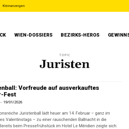
Kleinanzeigen
ECK
WIEN-DOSSIERS
BEZIRKS-HEROS
GEWINNS
TOPIC
Juristen
enball: Vorfreude auf ausverkauftes
r-Fest
-
19/01/2026
ionsreiche Juristenball lädt heuer am 14. Februar – ganz im
es Valentinstags – zu einer rauschenden Ballnacht in die
Bereits beim Pressefrühstück im Hotel Le Méridien zeigte sich: