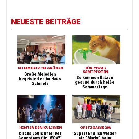
NEUESTE BEITRÄGE
FILMMUSIK IM GRÜNEN
FÜR COOLE
SAMTPFOTEN
Große Melodien
So kommen Katzen
begeisterten im Haus
gesund durch heiße
Schmelz
Sommertage
HINTER DEN KULISSEN
OPITZGASSE 29A
Circus Louis Knie: Der
Super! Endlich wieder
Countdown für „WOW!“
ein “Markt” beim