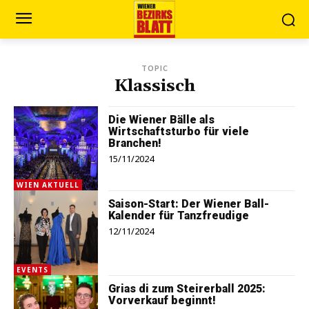
TOPIC
Klassisch
Die Wiener Bälle als
Wirtschaftsturbo für viele
Branchen!
15/11/2024
WIEN AKTUELL
Saison-Start: Der Wiener Ball-
Kalender für Tanzfreudige
12/11/2024
EVENTS
Grias di zum Steirerball 2025:
Vorverkauf beginnt!