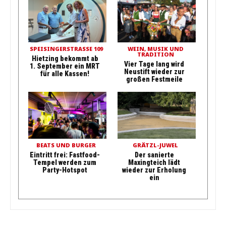
SPEISINGERSTRASSE 109
WEIN, MUSIK UND
TRADITION
Hietzing bekommt ab
Vier Tage lang wird
1. September ein MRT
Neustift wieder zur
für alle Kassen!
großen Festmeile
BEATS UND BURGER
GRÄTZL-JUWEL
Eintritt frei: Fastfood-
Der sanierte
Tempel werden zum
Maxingteich lädt
Party-Hotspot
wieder zur Erholung
ein