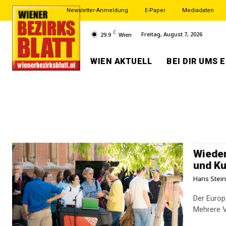
Newsletter-Anmeldung
E-Paper
Mediadaten
C
Freitag, August 7, 2026
29.9
Wien
WIEN AKTUELL
BEI DIR UMS 
Wieden
und K
Hans Stei
Der Europ
Mehrere V