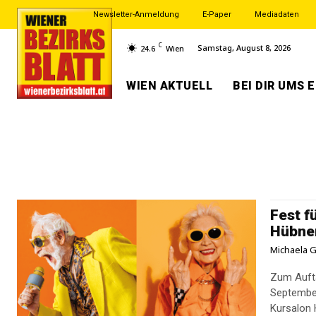
Newsletter-Anmeldung
E-Paper
Mediadaten
C
Samstag, August 8, 2026
24.6
Wien
WIEN AKTUELL
BEI DIR UMS 
Fest f
Hübne
Michaela G
Zum Aufta
September
Kursalon 