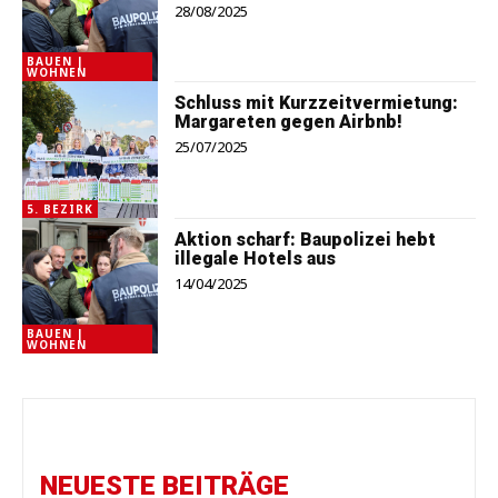
28/08/2025
BAUEN |
WOHNEN
Schluss mit Kurzzeitvermietung:
Margareten gegen Airbnb!
25/07/2025
5. BEZIRK
Aktion scharf: Baupolizei hebt
illegale Hotels aus
14/04/2025
BAUEN |
WOHNEN
NEUESTE BEITRÄGE