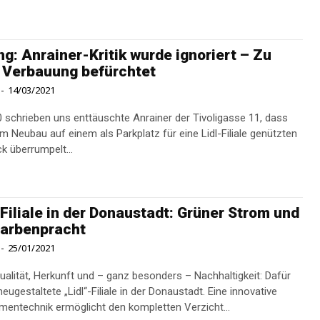
ng: Anrainer-Kritik wurde ignoriert – Zu
 Verbauung befürchtet
-
14/03/2021
 schrieben uns enttäuschte Anrainer der Tivoligasse 11, dass
em Neubau auf einem als Parkplatz für eine Lidl-Filiale genützten
k überrumpelt...
-Filiale in der Donaustadt: Grüner Strom und
Farbenpracht
-
25/01/2021
Qualität, Herkunft und – ganz besonders – Nachhaltigkeit: Dafür
neugestaltete „Lidl“-Filiale in der Donaustadt. Eine innovative
ntechnik ermöglicht den kompletten Verzicht...