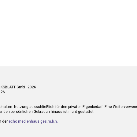
RKSBLATT GmbH 2026
 26
ehalten. Nutzung ausschließlich für den privaten Eigenbedarf. Eine Weiterverwe
r den persönlichen Gebrauch hinaus ist nicht gestattet.
n der
echo medienhaus ges.m.b.h.