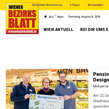
Newsletter-Anmeldung
E-Paper
Mediadaten
C
Samstag, August 8, 2026
24.6
Wien
WIEN AKTUELL
BEI DIR UMS 
Penzin
Desig
Michael Gr
Am 22. Dez
Waidhausenstraße 25. Die neue
geworden. 