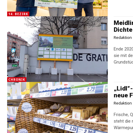
14. BEZIRK
Meidli
Dichte
Redaktion
Ende 2020
sie mit d
Grundstüc
CHRONIK
„Lidl“
neue 
Redaktion
Frische, 
steht die 
Wärmepume