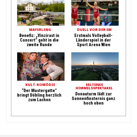
MAYERLING
DUELL VOR DER EM
Benefiz: „Vinzirast in
Erstmals Volleyball-
Concert” geht in die
Länderspiel in der
zweite Runde
Sport Arena Wien
KULT-KOMÖDIE
SELTENES
HIMMELSSPEKTAKEL
“Der Mustergatte”
Donauturm lädt zur
bringt Döbling herzlich
Sonnenfinsternis ganz
zum Lachen
hoch oben