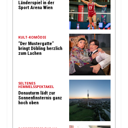
Länderspiel in der
Sport Arena Wien
KULT-KOMÖDIE
“Der Mustergatte”
bringt Döbling herzlich
zum Lachen
SELTENES
HIMMELSSPEKTAKEL
Donauturm lädt zur
Sonnenfinsternis ganz
hoch oben