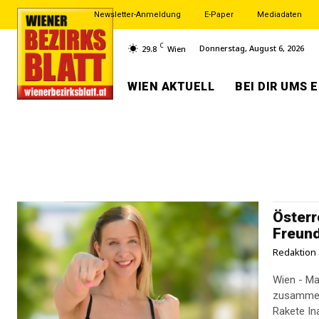
Newsletter-Anmeldung
E-Paper
Mediadaten
C
Donnerstag, August 6, 2026
29.8
Wien
WIEN AKTUELL
BEI DIR UMS 
Österr
Freun
Redaktion
Wien - Ma
zusammen!
Rakete In