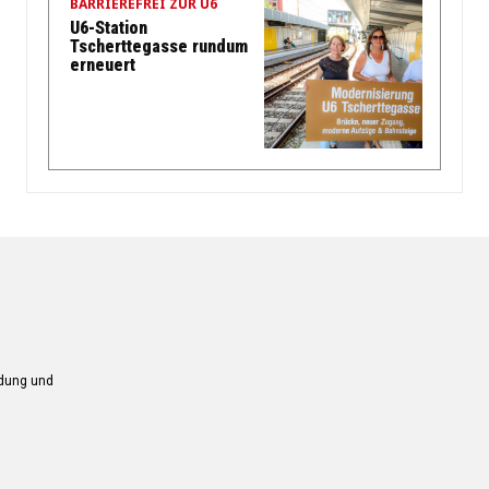
BARRIEREFREI ZUR U6
U6-Station
Tscherttegasse rundum
erneuert
ndung und