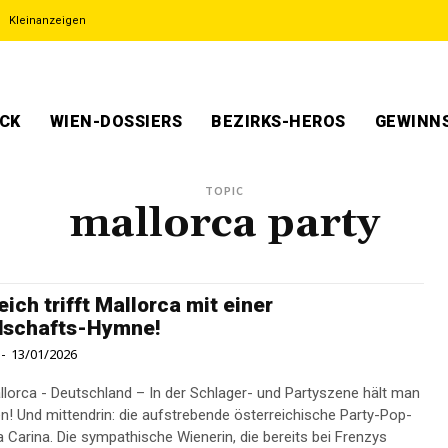
Kleinanzeigen
ECK
WIEN-DOSSIERS
BEZIRKS-HEROS
GEWINNS
TOPIC
mallorca party
eich trifft Mallorca mit einer
dschafts-Hymne!
-
13/01/2026
llorca - Deutschland – In der Schlager- und Partyszene hält man
 Und mittendrin: die aufstrebende österreichische Party-Pop-
a Carina. Die sympathische Wienerin, die bereits bei Frenzys