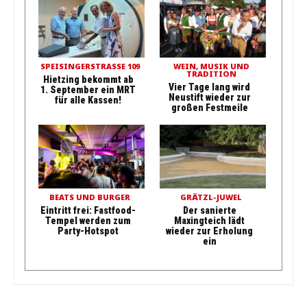
SPEISINGERSTRASSE 109
WEIN, MUSIK UND
TRADITION
Hietzing bekommt ab
Vier Tage lang wird
1. September ein MRT
Neustift wieder zur
für alle Kassen!
großen Festmeile
BEATS UND BURGER
GRÄTZL-JUWEL
Eintritt frei: Fastfood-
Der sanierte
Tempel werden zum
Maxingteich lädt
Party-Hotspot
wieder zur Erholung
ein