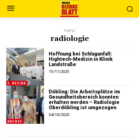
TOPIC
radiologie
Hoffnung bei Schlaganfall:
Hightech-Medizin in Klinik
Landstraße
15/11/2025
3. BEZIRK
Döbling: Die Arbeitsplätze im
Gesundheitsbereich konnten
erhalten werden – Radiologie
Oberdöbling ist umgezogen
04/10/2020
ARCHIV