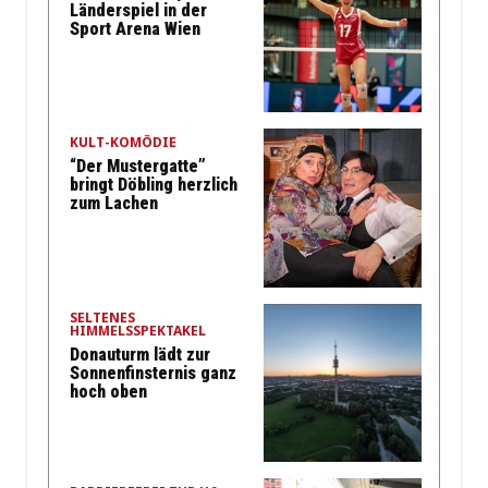
Länderspiel in der
Sport Arena Wien
KULT-KOMÖDIE
“Der Mustergatte”
bringt Döbling herzlich
zum Lachen
SELTENES
HIMMELSSPEKTAKEL
Donauturm lädt zur
Sonnenfinsternis ganz
hoch oben