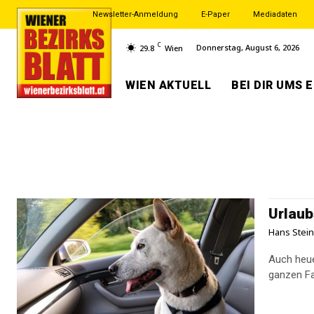
Newsletter-Anmeldung
E-Paper
Mediadaten
C
Donnerstag, August 6, 2026
29.8
Wien
WIEN AKTUELL
BEI DIR UMS 
Urlaub
Hans Stei
Auch heue
ganzen Fa