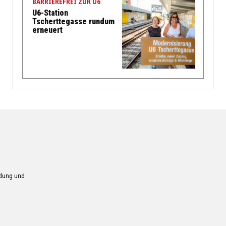
BARRIEREFREI ZUR U6
U6-Station
Tscherttegasse rundum
erneuert
ndung und