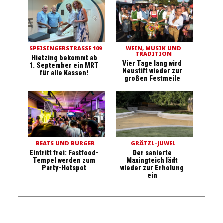
SPEISINGERSTRASSE 109
WEIN, MUSIK UND
TRADITION
Hietzing bekommt ab
Vier Tage lang wird
1. September ein MRT
Neustift wieder zur
für alle Kassen!
großen Festmeile
BEATS UND BURGER
GRÄTZL-JUWEL
Eintritt frei: Fastfood-
Der sanierte
Tempel werden zum
Maxingteich lädt
Party-Hotspot
wieder zur Erholung
ein