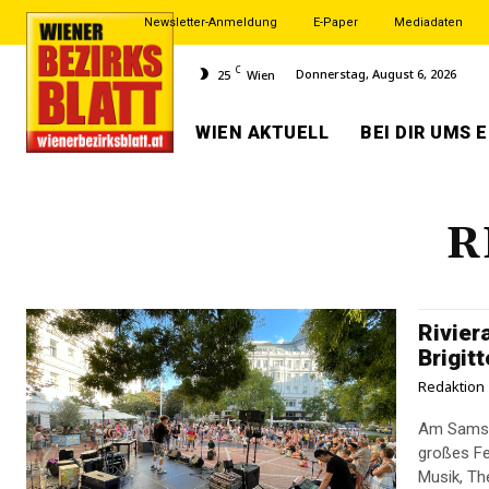
Newsletter-Anmeldung
E-Paper
Mediadaten
C
Donnerstag, August 6, 2026
25
Wien
WIEN AKTUELL
BEI DIR UMS 
R
Rivier
Brigit
Redaktion
Am Samsta
großes Fes
Musik, The