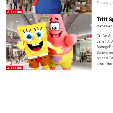
Faschings
2. BEZIRK
Triff 
Michaela G
Große Aug
dem 17. J
SpongeBo
Schwammko
Meet & Gr
allem kle
2. BEZIRK