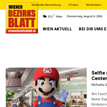
Newsletter-Anmeldung
E-Paper
Mediadaten
C
Donnerstag, August 6, 2026
32.5
Wien
WIEN AKTUELL
BEI DIR UMS 
Selfie
Cente
Michaela G
Am Faschi
kleine Su
Kinderpro