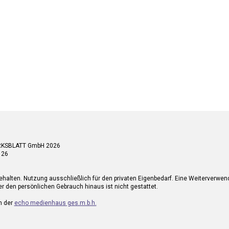
RKSBLATT GmbH 2026
 26
ehalten. Nutzung ausschließlich für den privaten Eigenbedarf. Eine Weiterverwe
r den persönlichen Gebrauch hinaus ist nicht gestattet.
n der
echo medienhaus ges.m.b.h.