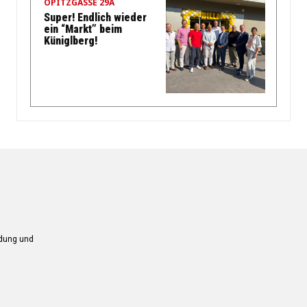
OPITZGASSE 29A
Super! Endlich wieder
ein “Markt” beim
Küniglberg!
ndung und