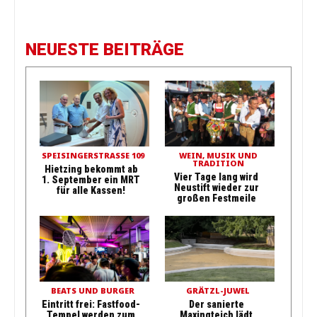
NEUESTE BEITRÄGE
SPEISINGERSTRASSE 109
WEIN, MUSIK UND
TRADITION
Hietzing bekommt ab
Vier Tage lang wird
1. September ein MRT
Neustift wieder zur
für alle Kassen!
großen Festmeile
BEATS UND BURGER
GRÄTZL-JUWEL
Eintritt frei: Fastfood-
Der sanierte
Tempel werden zum
Maxingteich lädt