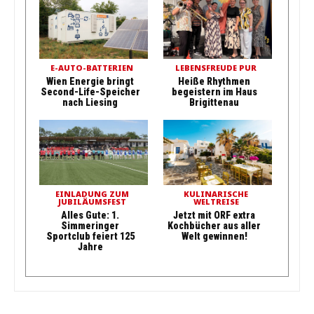
E-AUTO-BATTERIEN
LEBENSFREUDE PUR
Wien Energie bringt
Heiße Rhythmen
Second-Life-Speicher
begeistern im Haus
nach Liesing
Brigittenau
EINLADUNG ZUM
KULINARISCHE
JUBILÄUMSFEST
WELTREISE
Alles Gute: 1.
Jetzt mit ORF extra
Simmeringer
Kochbücher aus aller
Sportclub feiert 125
Welt gewinnen!
Jahre