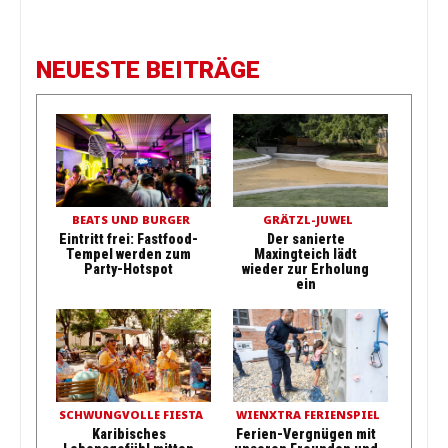
NEUESTE BEITRÄGE
BEATS UND BURGER
GRÄTZL-JUWEL
Eintritt frei: Fastfood-
Der sanierte
Tempel werden zum
Maxingteich lädt
Party-Hotspot
wieder zur Erholung
ein
SCHWUNGVOLLE FIESTA
WIENXTRA FERIENSPIEL
Karibisches
Ferien-Vergnügen mit