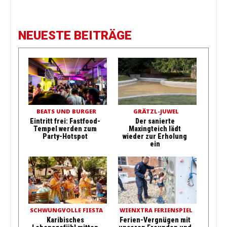
NEUESTE BEITRÄGE
BEATS UND BURGER
GRÄTZL-JUWEL
Eintritt frei: Fastfood-
Der sanierte
Tempel werden zum
Maxingteich lädt
Party-Hotspot
wieder zur Erholung
ein
SCHWUNGVOLLE FIESTA
WIENXTRA FERIENSPIEL
Karibisches
Ferien-Vergnügen mit