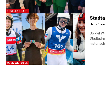
GESELLSCHAFT
Stadta
Hans Stei
So viel W
Stadtadle
WIEN AKTUELL