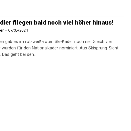
dler fliegen bald noch viel höher hinaus!
ner
-
07/05/2024
ien gab es im rot-weiß-roten Ski-Kader noch nie: Gleich vier
r wurden für den Nationalkader nominiert. Aus Skisprung-Sicht
historisch. Das geht bei den...