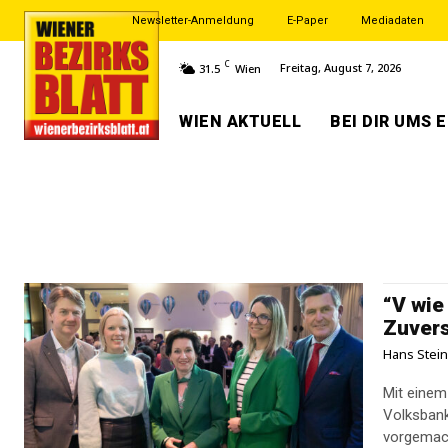
Newsletter-Anmeldung
E-Paper
Mediadaten
C
Freitag, August 7, 2026
31.5
Wien
WIEN AKTUELL
BEI DIR UMS 
“V wie
Zuvers
Hans Stei
Mit einem
Volksbank